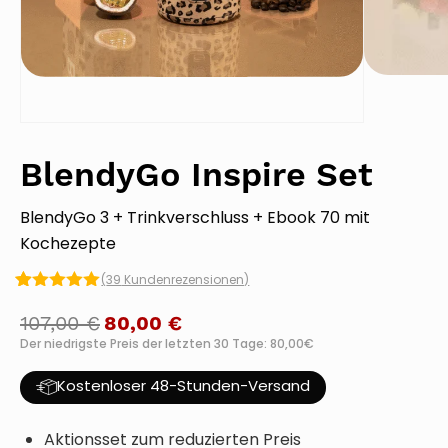
BlendyGo Inspire Set
BlendyGo 3 + Trinkverschluss + Ebook 70 mit
Kochezepte
(
39
Kundenrezensionen)
Bewertet mit
39
5.00
von 5,
107,00
€
80,00
€
basierend
Der niedrigste Preis der letzten 30 Tage: 80,00€
auf
Kundenbewertungen
Kostenloser 48-Stunden-Versand
Aktionsset zum reduzierten Preis