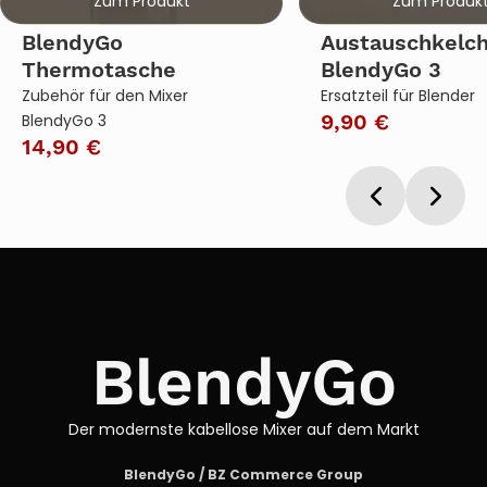
BlendyGo
Austauschkelch
Thermotasche
BlendyGo 3
Zubehör für den Mixer
Ersatzteil für Blender
BlendyGo 3
9,90 €
14,90 €
BlendyGo
Der modernste kabellose Mixer auf dem Markt
BlendyGo / BZ Commerce Group