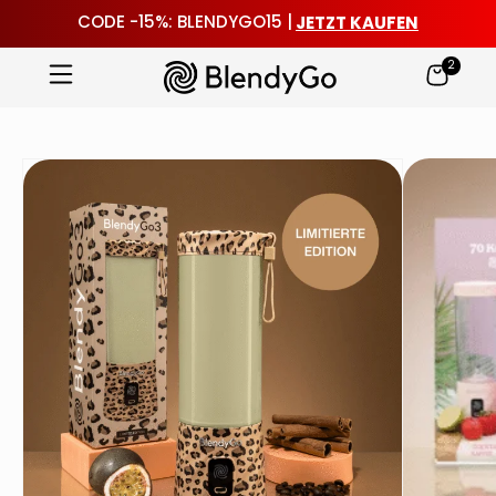
JETZT KAUFEN
CODE -15%: BLENDYGO15 |
2
Zum
Inhalt
springen