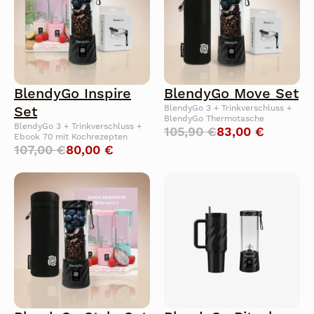
BlendyGo Inspire
BlendyGo Move Set
Set
BlendyGo 3 + Trinkverschluss +
BlendyGo Thermotasche
BlendyGo 3 + Trinkverschluss +
105,90 €
83,00 €
Ebook 70 mit Kochrezepten
107,00 €
80,00 €