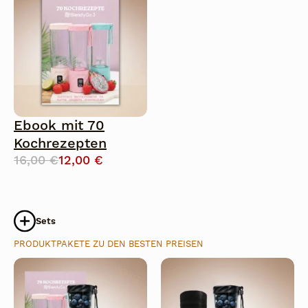
Ebook mit 70
Kochrezepten
Ursprünglicher
Aktueller
16,00
€
12,00
€
Preis
Preis
war:
ist:
16,00 €
12,00 €.
Sets
PRODUKTPAKETE ZU DEN BESTEN PREISEN