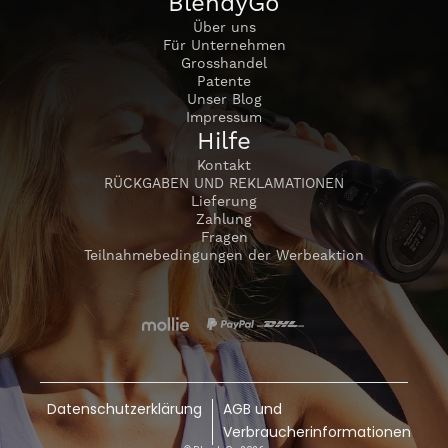
BlendyGo
Über uns
Für Unternehmen
Grosshandel
Patente
Unser Blog
Impressum
Hilfe
Kontakt
RÜCKGABEN UND REKLAMATIONEN
Lieferung
Zahlung
Fragen
Teilnahmebedingungen der Werbeaktion
Datenschutzerklärung
AGB und
Verbraucherinformationen