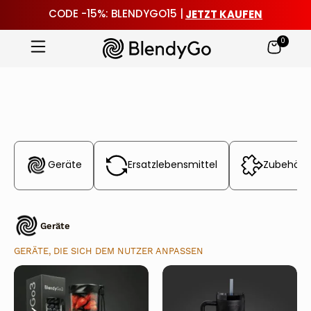
JETZT KAUFEN
CODE -15%: BLENDYGO15 |
0
Zum
Inhalt
springen
Geräte
Ersatzlebensmittel
Zubehör
Geräte
GERÄTE, DIE SICH DEM NUTZER ANPASSEN