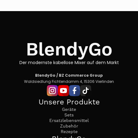
64,80 €
59,00 €.
BlendyGo
Der modernste kabellose Mixer auf dem Markt
BlendyGo / BZ Commerce Group
Waldsiedlung Fichtendamm 4, 15306 Vierlinden
Unsere Produkte
Geräte
Sets
Ersatzlebensmittel
Zubehör
Rezepte