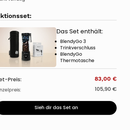
ktionsset:
Das Set enthält:
BlendyGo 3
Trinkverschluss
BlendyGo
Thermotasche
83,00 €
et-Preis:
105,90 €
inzelpreis:
Sieh dir das Set an