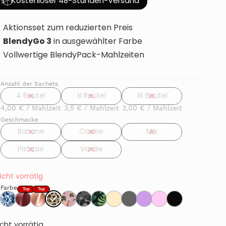
Kostenloser 48-Stunden-Versand
Aktionsset zum reduzierten Preis
BlendyGo 3
in ausgewählter Farbe
Vollwertige BlendyPack-Mahlzeiten
Anzahl der Sachets
4 Beutel
8 Beutel
16 Beutel
4,00 € / Mahlzeit
3,5 € / Mahlzeit
3,00 € / Mahlzeit
Geschmacke
Banane
Cookie
Mix
Pistazie
Vanille
icht vorrätig
Farbe
: Leopard
icht vorrätig