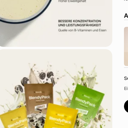
A
S
E