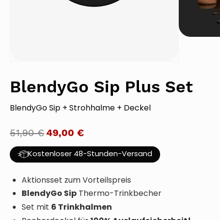
BlendyGo Sip Plus Set
BlendyGo Sip + Strohhalme + Deckel
51,90
€
49,00
€
Kostenloser 48-Stunden-Versand
Aktionsset zum Vorteilspreis
BlendyGo Sip
Thermo-Trinkbecher
6 Trinkhalmen
Set mit