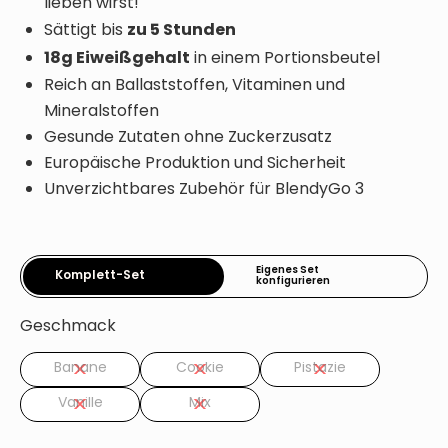
lieben wirst!
zu 5 Stunden
Sättigt bis
18g Eiweißgehalt
in einem Portionsbeutel
Reich an Ballaststoffen, Vitaminen und
Mineralstoffen
Gesunde Zutaten ohne Zuckerzusatz
Europäische Produktion und Sicherheit
Unverzichtbares Zubehör für BlendyGo 3
Eigenes Set
Komplett-Set
konfigurieren
Geschmack
Banane
Cookie
Pistazie
Vanille
Mix