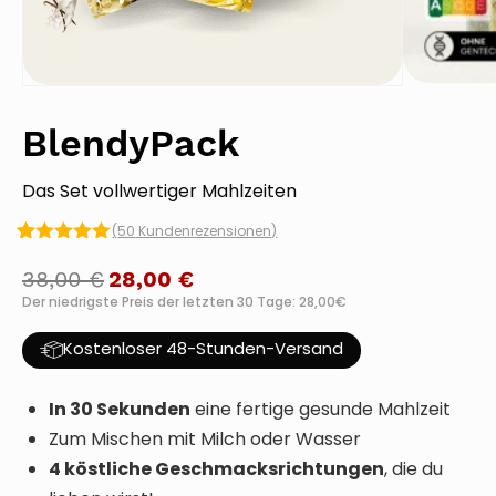
BlendyPack
Das Set vollwertiger Mahlzeiten
(
50
Kundenrezensionen)
Bewertet mit
50
5.00
von 5,
38,00
€
Ursprünglicher
Aktueller
28,00
€
basierend
Der niedrigste Preis der letzten 30 Tage: 28,00€
Preis
Preis
auf
Kundenbewertungen
war:
ist:
Kostenloser 48-Stunden-Versand
38,00 €
28,00 €.
In 30 Sekunden
eine fertige gesunde Mahlzeit
Zum Mischen mit Milch oder Wasser
4 köstliche Geschmacksrichtungen
, die du